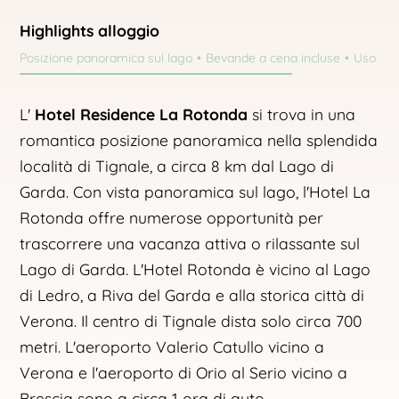
Highlights alloggio
Posizione panoramica sul lago
Bevande a cena incluse
Uso grat
L'
Hotel Residence La Rotonda
si trova in una
romantica posizione panoramica nella splendida
località di Tignale, a circa 8 km dal Lago di
Garda. Con vista panoramica sul lago, l'Hotel La
Rotonda offre numerose opportunità per
trascorrere una vacanza attiva o rilassante sul
Lago di Garda. L'Hotel Rotonda è vicino al Lago
di Ledro, a Riva del Garda e alla storica città di
Verona. Il centro di Tignale dista solo circa 700
metri. L'aeroporto Valerio Catullo vicino a
Verona e l'aeroporto di Orio al Serio vicino a
Brescia sono a circa 1 ora di auto.
…